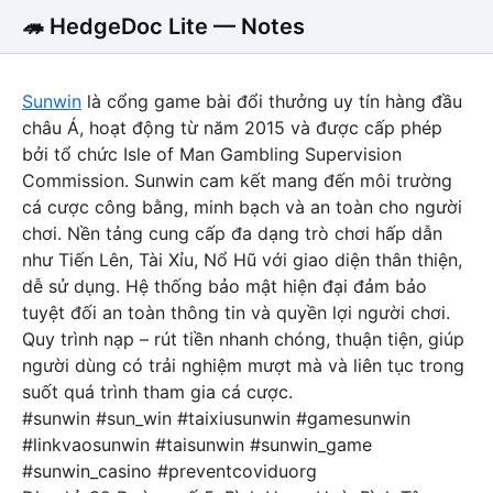
🦔 HedgeDoc Lite — Notes
Sunwin
là cổng game bài đổi thưởng uy tín hàng đầu
châu Á, hoạt động từ năm 2015 và được cấp phép
bởi tổ chức Isle of Man Gambling Supervision
Commission. Sunwin cam kết mang đến môi trường
cá cược công bằng, minh bạch và an toàn cho người
chơi. Nền tảng cung cấp đa dạng trò chơi hấp dẫn
như Tiến Lên, Tài Xỉu, Nổ Hũ với giao diện thân thiện,
dễ sử dụng. Hệ thống bảo mật hiện đại đảm bảo
tuyệt đối an toàn thông tin và quyền lợi người chơi.
Quy trình nạp – rút tiền nhanh chóng, thuận tiện, giúp
người dùng có trải nghiệm mượt mà và liên tục trong
suốt quá trình tham gia cá cược.
#sunwin #sun_win #taixiusunwin #gamesunwin
#linkvaosunwin #taisunwin #sunwin_game
#sunwin_casino #preventcoviduorg